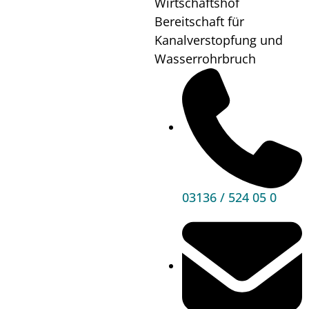
Wirtschaftshof
Wo?
Bereitschaft für
Kanalverstopfung und
Wasserrohrbruch
Mehr
Informationen
03136 / 524 05 0
Hauptbereiche
Politik
Unser Premstätten
Bürgerservice
Umwelt & Energie