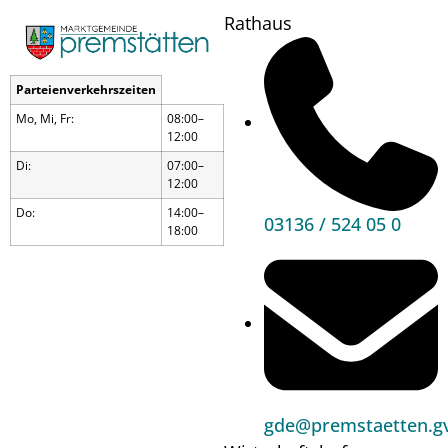
Rathaus
Parteienverkehrszeiten
Mo, Mi, Fr:
08:00–
12:00
Di:
07:00–
12:00
Do:
14:00–
03136 / 524 05 0
18:00
Faschingsfahrt
gde@premstaetten.gv
Wann?
12.02.25