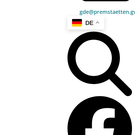
Bauen & Wohnen
gde@premstaetten.gv
Sport, Freizeit & Kultur
DE
Bildung, Kinderbetreuung & Schule
Jugend, Familie & Senior:innen
Gesundheit & Soziales
Verkehr & Wirtschaft
Kontakt
03136 / 52 405 0
gde@premstaetten.gv.at
Hauptplatz 1, 8141 Premstätten
Hilfreiches