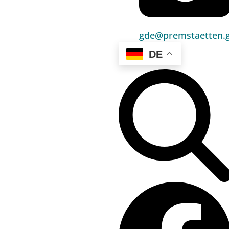
Umwelt & Energie
Bauen & Wohnen
gde@premstaetten.g
Sport, Freizeit & Kultur
DE
Bildung, Kinderbetreuung & Schule
Jugend, Familie & Senior:innen
Gesundheit & Soziales
Verkehr & Wirtschaft
Kontakt
03136 / 52 405 0
gde@premstaetten.gv.at
Hauptplatz 1, 8141 Premstätten