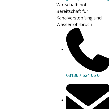
Wo?
Pfarre
Wirtschaftshof
Premstätten
Bereitschaft für
Kanalverstopfung und
Wasserrohrbruch
Mehr
Informationen
03136 / 524 05 0
Hauptbereiche
Politik
Unser Premstätten
Bürgerservice