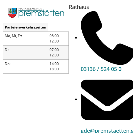
Rathaus
Parteienverkehrszeiten
Mo, Mi, Fr:
08:00–
12:00
Di:
07:00–
12:00
Do:
14:00–
03136 / 524 05 0
18:00
Ehejubiläumssonnta
Wann?
22.10.23
10:00
gde@premstaetten.g