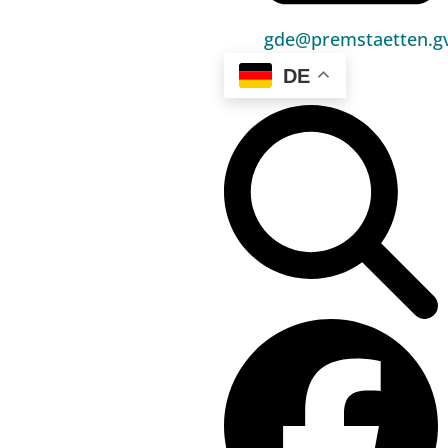
gde@premstaetten.gv
DE