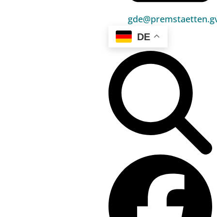
gde@premstaetten.gv
DE
Hauptbereiche
Politik
Unser Premstätten
Bürgerservice
Umwelt & Energie
Bauen & Wohnen
Sport, Freizeit & Kultur
Bildung, Kinderbetreuung & Schule
Jugend, Familie & Senior:innen
Gesundheit & Soziales