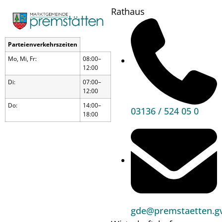
Rathaus
Parteienverkehrszeiten
Mo, Mi, Fr:
08:00–
12:00
Di:
07:00–
12:00
Do:
14:00–
03136 / 524 05 0
18:00
Radparcours für
Kinder am Sonntag,
dem 5. Oktober 2025
gde@premstaetten.gv