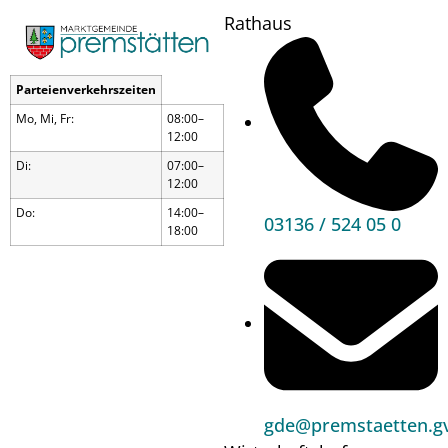
Rathaus
Mitarbeiter*in als
Parteienverkehrszeiten
Schulwart*in
Mo, Mi, Fr:
08:00–
12:00
(m/w/d)
Di:
07:00–
12:00
Do:
14:00–
03136 / 524 05 0
18:00
Hauptbereiche
Politik
Unser Premstätten
Bürgerservice
gde@premstaetten.gv
Umwelt & Energie