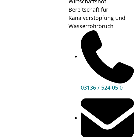
Wirtschaftshof
Bauen & Wohnen
Bereitschaft für
Kanalverstopfung und
Sport, Freizeit & Kultur
Wasserrohrbruch
Bildung, Kinderbetreuung & Schule
Jugend, Familie & Senior:innen
Gesundheit & Soziales
Verkehr & Wirtschaft
Kontakt
03136 / 524 05 0
03136 / 52 405 0
gde@premstaetten.gv.at
Hauptplatz 1, 8141 Premstätten
Hilfreiches