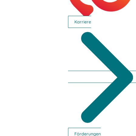
www.statistik.at/silcinfo |
erhebungsinfrastruktur@statistik.gv.at |
+43 1 711 28-8338 (Mo. bis Fr., 9:00 bis 15:00 Uhr,
Karriere
werktags)
>>Fragen und Antworten
Hauptbereiche
Politik
Unser Premstätten
Bürgerservice
Umwelt & Energie
Förderungen
Bauen & Wohnen