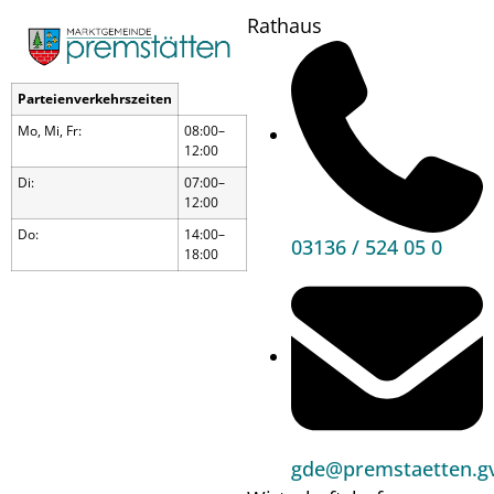
Rathaus
Parteienverkehrszeiten
Mo, Mi, Fr:
08:00–
12:00
Di:
07:00–
12:00
Do:
14:00–
03136 / 524 05 0
18:00
Erhebung der Statistik
Austria über
Einkommen und
gde@premstaetten.gv