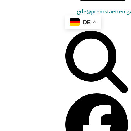
SILC-Studie, und Österreich ist wie viele andere
europäische Länder auch heuer wieder mit dabei.
gde@premstaetten.gv
SILC ist die Abkürzung für „Community Statistics on
DE
Income and Living Conditions“. Auf Deutsch bedeutet
das „Gemeinschaftsstatistiken zu Einkommen und
Lebensbedingungen“. Diese Studie beschäftigt sich
mit dem Leben und Arbeiten der Menschen in
Österreich, es geht um Veränderungen der
Lebenssituation. Themen sind Wohnen und Familie,
Beruf und Ausbildung, aber auch Gesundheit. Nur
wenn möglichst viele Haushalte mitmachen, gelingt
ein wirklichkeitsnahes Bild des Lebens in Österreich.
Nach der vollständigen Teilnahme erhält jeder
Haushalt ein finanzielles Dankeschön.
Warum ist SILC für Österreich so wichtig?
Wenn wir in den Nachrichten hören oder in der