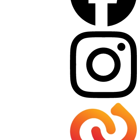
Zeitung lesen, wie hoch das durchschnittliche
Einkommen der Österreicher:innen ist, wie viele
Menschen arbeitslos sind oder welche Ausbil dung
sie haben, so sind das oft Zahlen von Statis tik
Austria. Die Medien, Entscheidungsträger:innen und
Interessensverbände nutzen diese Statistiken
regelmässig.
Welche Haushalte dürfen teilnehmen?
Statistik Austria wählt die SILC-Haushalte zufällig aus
dem zentralen Melderegister (ZMR) aus. Jedes Jahr
lädt Statistik Austria rund 9 000 Haushalte ein, bei
dieser wichtigen Studie mitzumachen. Diese
Haushalte bekommen dann per Post einen
Einladungsbrief mit allen wichtigen Informationen
zugeschickt.
Wo gibt es weitere Informationen?