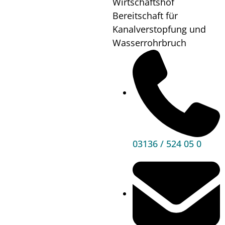
Wirtschaftshof
zurückgezogen
Bereitschaft für
11.06.2026
Kanalverstopfung und
Das UVP-Deponieprojekt wurde von der STRABAG
Wasserrohrbruch
zurückgezogen, die STRABAG reicht keine
Projektmodifikationen mehr ein.
Das bisher geplante Projekt einer Baurestmassen-
und Bodenaushubdeponie in Premstätten wird in
der vorliegenden Form nicht weiterverfolgt – die
STRABAG hat das Projekt als Projektwerberin
03136 / 524 05 0
zurückgezogen. Für die Marktgemeinde ist das ein
wichtiges Ergebnis nach Jahren konsequenter,
fachlich fundierter und sachlicher Arbeit im Interesse
der Bevölkerung. Bürgermeister Dr. Matthias Pokorn
betont: „Dieser Erfolg zeigt, was möglich ist, wenn
eine Gemeinde geschlossen auftritt, arbeitet und alle