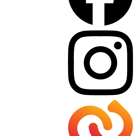
Sport, Freizeit & Kultur
Bildung, Kinderbetreuung & Schule
Jugend, Familie & Senior:innen
Gesundheit & Soziales
Verkehr & Wirtschaft
Kontakt
03136 / 52 405 0
gde@premstaetten.gv.at
Hauptplatz 1, 8141 Premstätten
Hilfreiches