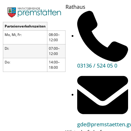
Rathaus
Parteienverkehrszeiten
Mo, Mi, Fr:
08:00–
12:00
Di:
07:00–
12:00
Do:
14:00–
03136 / 524 05 0
18:00
Erfolg für Premstätten
– UVP-Deponieprojekt
von STRABAG
gde@premstaetten.gv