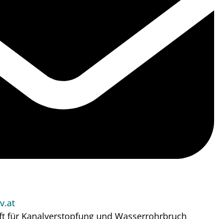
v.at
ft für Kanalverstopfung und Wasserrohrbruch