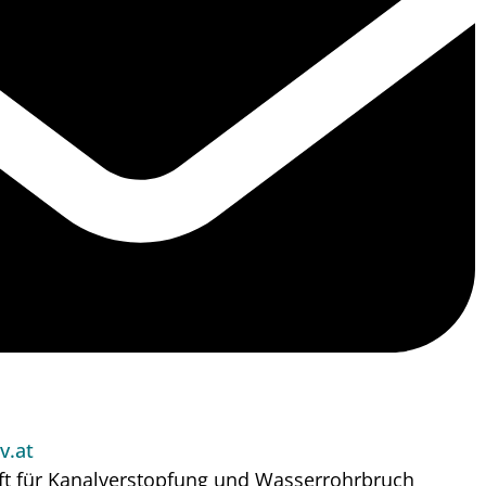
v.at
ft für Kanalverstopfung und Wasserrohrbruch