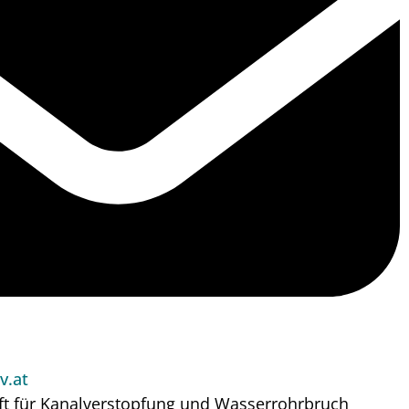
v.at
ft für Kanalverstopfung und Wasserrohrbruch