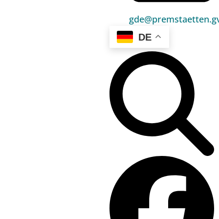
(gemütlicher Ausklang mit Jause, Kastanien und
Sturm)
gde@premstaetten.gv
Ziel:
ca. 12:30 Uhr beim Sportzentrum mit
DE
anschließender Verlosung der Premstätten
Challenge
>> Einladung
>> Wanderroute
Bei Regen findet der Wandertag NICHT statt!
Hauptbereiche
Politik
Unser Premstätten