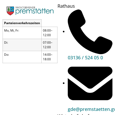
Rathaus
Parteienverkehrszeiten
Mo, Mi, Fr:
08:00–
12:00
Di:
07:00–
12:00
Do:
14:00–
03136 / 524 05 0
18:00
Einladung zum
Familien-Wandertag
am 26. Oktober 2025
gde@premstaetten.gv