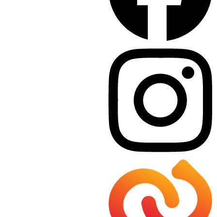
Bürgerservice
Umwelt & Energie
Bauen & Wohnen
Sport, Freizeit & Kultur
Bildung, Kinderbetreuung & Schule
Jugend, Familie & Senior:innen
Gesundheit & Soziales
Verkehr & Wirtschaft
Kontakt
03136 / 52 405 0
gde@premstaetten.gv.at